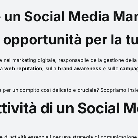
e un Social Media Ma
 opportunità per la t
 nel marketing digitale, responsabile della gestione della 
la
web reputation
, sulla
brand awareness
e sulle
campag
e
per un compito così delicato e cruciale? Scopriamo insie
attività di un Social
e di attività essenziali per una strategia di comunicazione