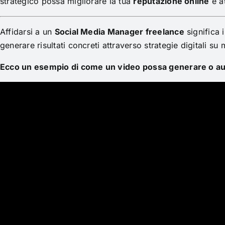
strategico possa migliorare la tua
reputazione online
e at
Affidarsi a un
Social Media Manager freelance
significa 
generare risultati concreti attraverso strategie digitali su 
Ecco un esempio di come un video possa generare o au