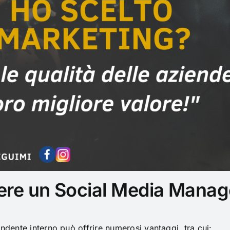
ere un Social Media Manag
ndente interno può offrire numerosi vantaggi, tra cui: